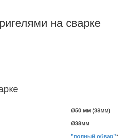
ригелями на сварке
арке
Ø50 мм (38мм)
Ø38мм
"полный обвар"
*