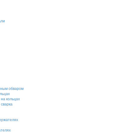
али
лным обваром
льцах
 на кольцах
 сварка
держателях
ателях