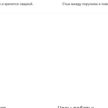
 и крепится сваркой.
Стык между поручнем и пов
ия
Часы работы: