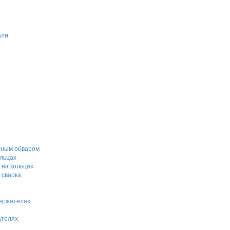
али
лным обваром
льцах
 на кольцах
 сварка
держателях
ателях